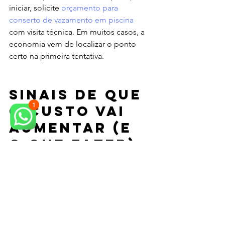
iniciar, solicite 
orçamento para 
conserto de vazamento em piscina
com visita técnica. Em muitos casos, a 
economia vem de localizar o ponto 
certo na primeira tentativa.
Sinais de que 
o custo vai 
aumentar (e 
o que fazer)
Alguns indícios apontam para uma 
intervenção mais ampla:
Queda de nível constante mesmo 
com a piscina sem uso e sem 
evaporação compatível.