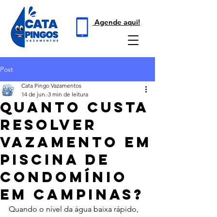
Agende aqui!
Post
Cata Pingo Vazamentos
14 de jun.
3 min de leitura
Quanto Custa
Resolver
Vazamento em
Piscina de
Condomínio
em Campinas?
Quando o nível da água baixa rápido, 