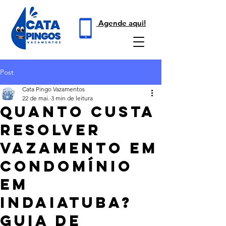
Agende aqui!
Post
Cata Pingo Vazamentos
22 de mai.
3 min de leitura
Quanto Custa
Resolver
Vazamento em
Condomínio
em
Indaiatuba?
Guia de