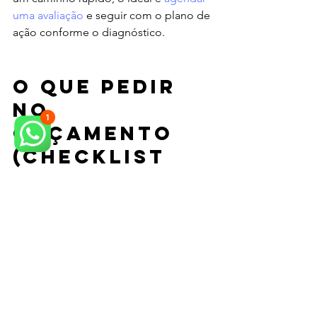
uma avaliação
 e seguir com o plano de 
ação conforme o diagnóstico.
O que pedir 
no 
orçamento 
(checklist 
rápido)
Para detecção
método utilizado (ex.: geofone, 
teste de estanqueidade, 
termografia, inspeção visual);
prazo de atendimento e emissão 
de relatório;