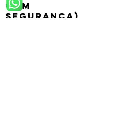
com 
segurança)
Para evitar gasto duplo, escolha um 
atendimento que una diagnóstico e 
reparo com transparência. Use este 
checklist:
Relatório do diagnóstico: 
descrição do ponto provável e 
testes realizados.
Orçamento claro: o que está 
incluso (detecção, mão de obra, 
materiais).
Garantia do serviço: prazos e 
condições por escrito.
Atendimento para urgência: 
especialmente se houver risco de 
infiltrar no vizinho.