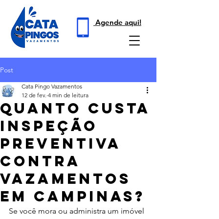
Agende aqui!
Post
Cata Pingo Vazamentos
12 de fev.
4 min de leitura
Quanto Custa
Inspeção
Preventiva
Contra
Vazamentos
Em Campinas?
Se você mora ou administra um imóvel 