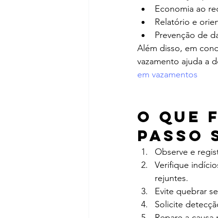
Economia ao red
Relatório e orie
Prevenção de da
Além disso, em cond
vazamento ajuda a de
em vazamentos
O que 
passo 
Observe e regist
Verifique indíc
rejuntes.
Evite quebrar s
Solicite detecç
Repare a causa r