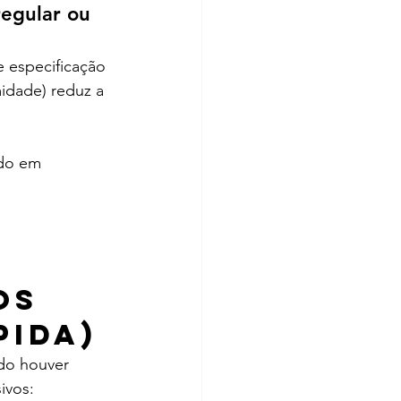
regular ou 
 especificação 
idade) reduz a 
ndo em 
os 
pida)
do houver 
ivos: