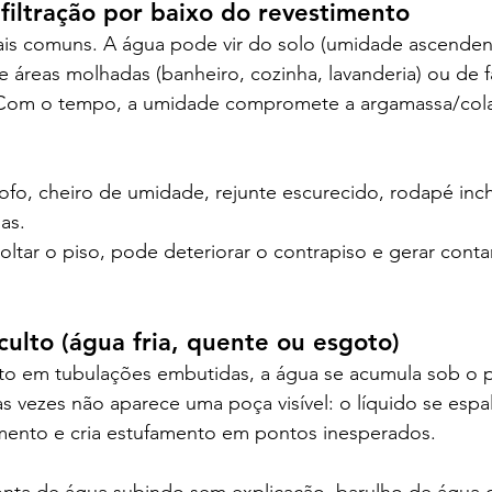
filtração por baixo do revestimento
is comuns. A água pode vir do solo (umidade ascendent
 áreas molhadas (banheiro, cozinha, lavanderia) ou de f
 Com o tempo, a umidade compromete a argamassa/cola
mofo, cheiro de umidade, rejunte escurecido, rodapé inc
as.
oltar o piso, pode deteriorar o contrapiso e gerar cont
ulto (água fria, quente ou esgoto)
 em tubulações embutidas, a água se acumula sob o pi
 vezes não aparece uma poça visível: o líquido se espal
mento e cria estufamento em pontos inesperados.