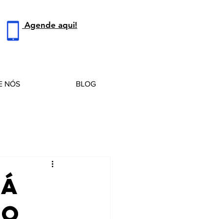
Agende aqui!
E NÓS
BLOG
tá
do