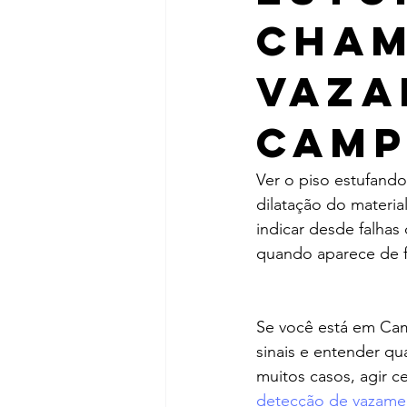
Cham
Vaza
Camp
Ver o piso estufand
dilatação do materi
indicar desde falhas
quando aparece de f
Se você está em Campi
sinais e entender qu
muitos casos, agir c
detecção de vazame