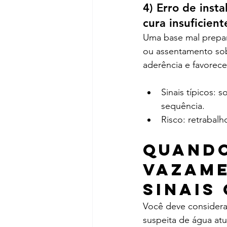
4) Erro de inst
cura insuficient
Uma base mal prepar
ou assentamento sob
aderência e favorece
Sinais típicos:
sequência.
Risco: retrabalh
Quando
vazame
sinais
Você deve considera
suspeita de água atu