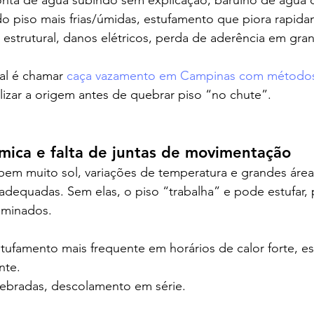
 conta de água subindo sem explicação, barulho de água
do piso mais frias/úmidas, estufamento que piora rapid
ão estrutural, danos elétricos, perda de aderência em gra
al é chamar 
caça vazamento em Campinas com métodos
alizar a origem antes de quebrar piso “no chute”.
rmica e falta de juntas de movimentação
em muito sol, variações de temperatura e grandes área
adequadas. Sem elas, o piso “trabalha” e pode estufar, 
aminados.
estufamento mais frequente em horários de calor forte, es
nte.
uebradas, descolamento em série.