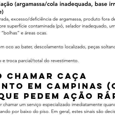
alação (argamassa/cola inadequada, base ir
e)
ada, excesso/deficiência de argamassa, produto fora de
re superfície contaminada (pó, selador inadequado, um
 “bolhas” e áreas ocas.
 som oco ao bater, descolamento localizado, peças solta
o e troca parcial/total do revestimento.
 chamar caça 
nto em Campinas (
 que pedem ação rá
r chamar um serviço especializado imediatamente quan
ando por baixo do piso. Em geral, estes sinais são decis