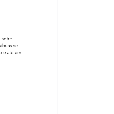
 sofre 
tábuas se 
o e até em 
 