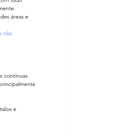
 com tudo 
amente.
ndes áreas e 
 não 
s contínuas 
principalmente 
talos e 