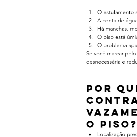
O estufamento s
A conta de águ
Há manchas, mof
O piso está úmi
O problema apar
Se você marcar pelo 
desnecessária e red
Por qu
contra
vazame
o piso
Localização pre