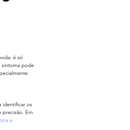
vida: é só 
e sintoma pode 
specialmente 
identificar os 
m precisão. Em 
ona a 