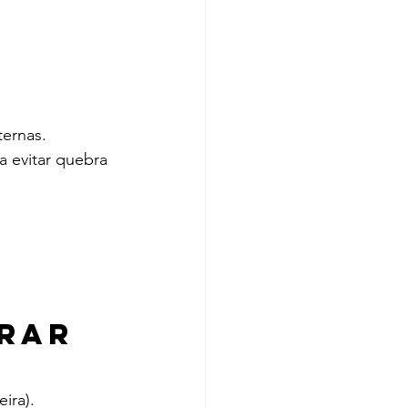
ternas.
a evitar quebra 
rar 
ira).