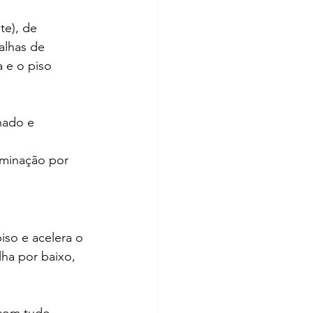
e), de 
alhas de 
 e o piso 
hado e 
aminação por 
so e acelera o 
ha por baixo, 