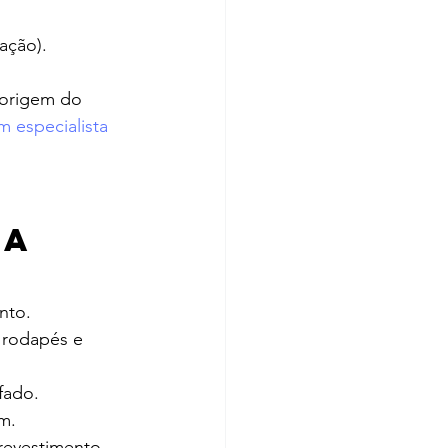
ação).
 origem do 
m especialista 
a 
nto.
 rodapés e 
fado.
m.
 revestimento.