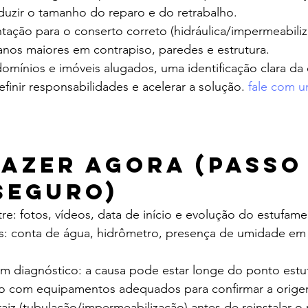
uzir o tamanho do reparo e do retrabalho.
ntação para o conserto correto (hidráulica/impermeabiliz
nos maiores em contrapiso, paredes e estrutura.
omínios e imóveis alugados, uma identificação clara da
finir responsabilidades e acelerar a solução. 
fale com u
fazer agora (passo 
seguro)
re: fotos, vídeos, data de início e evolução do estufame
ios: conta de água, hidrômetro, presença de umidade em
em diagnóstico: a causa pode estar longe do ponto estu
ão com equipamentos adequados para confirmar a orige
aiz (tubulação/impermeabilização) antes de reinstalar o