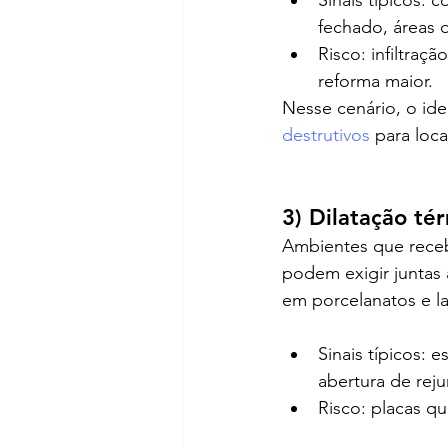
Sinais típicos:
fechado, áreas 
Risco: infiltraç
reforma maior.
Nesse cenário, o ide
destrutivos
 para loc
3) Dilatação té
Ambientes que receb
podem exigir juntas 
em porcelanatos e l
Sinais típicos: 
abertura de reju
Risco: placas q