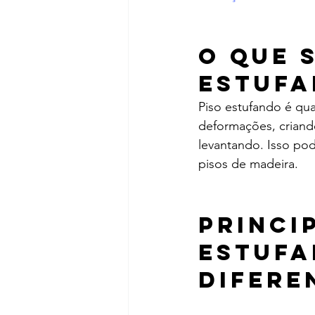
O que s
estufa
Piso estufando é qu
deformações, criando
levantando. Isso pod
pisos de madeira.
Princi
estufa
difere