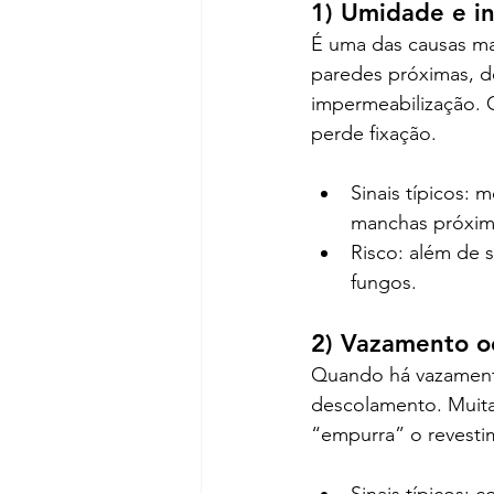
1) Umidade e in
É uma das causas ma
paredes próximas, de
impermeabilização.
perde fixação.
Sinais típicos: 
manchas próxim
Risco: além de s
fungos.
2) Vazamento oc
Quando há vazamento
descolamento. Muitas
“empurra” o revesti