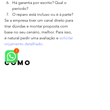
Há garantia por escrito? Qual o 
período?
O reparo está incluso ou é à parte?
Se a empresa tiver um canal direto para 
tirar dúvidas e montar proposta com 
base no seu cenário, melhor. Para isso, 
é natural pedir uma avaliação e 
solicitar 
orçamento detalhado
.
Como 
identificar 
sinais de um 
orçamento 
“arriscado”
Preço muito abaixo do mercado 
sem explicar método ou 