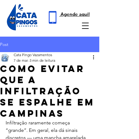
Agende aqui!
Post
Cata Pingo Vazamentos
7 de mar.
3 min de leitura
Como Evitar
Que a
Infiltração
Se Espalhe em
Campinas
Infiltração raramente começa 
“grande”. Em geral, ela dá sinais 
discretos — uma mancha amarelada, 