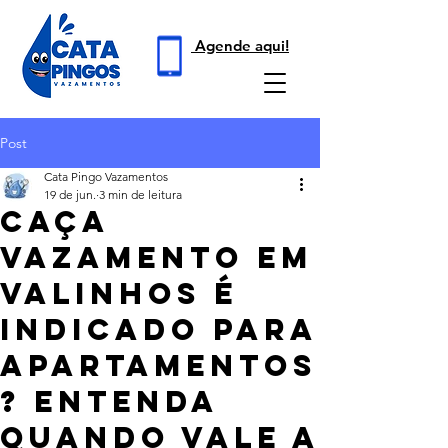
Agende aqui!
Post
Cata Pingo Vazamentos
19 de jun.
3 min de leitura
Caça
Vazamento em
Valinhos é
indicado para
apartamentos
? Entenda
quando vale a