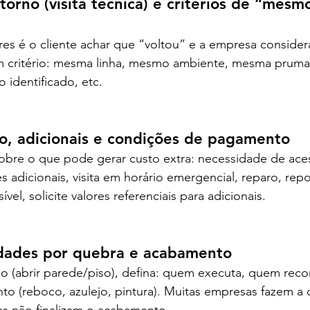
etorno (visita técnica) e critérios de “mesm
es é o cliente achar que “voltou” e a empresa consider
critério: mesma linha, mesmo ambiente, mesma prumad
identificado, etc.
o, adicionais e condições de pagamento
obre o que pode gerar custo extra: necessidade de aces
 adicionais, visita em horário emergencial, reparo, rep
el, solicite valores referenciais para adicionais.
idades por quebra e acabamento
ão (abrir parede/piso), defina: quem executa, quem rec
o (reboco, azulejo, pintura). Muitas empresas fazem a 