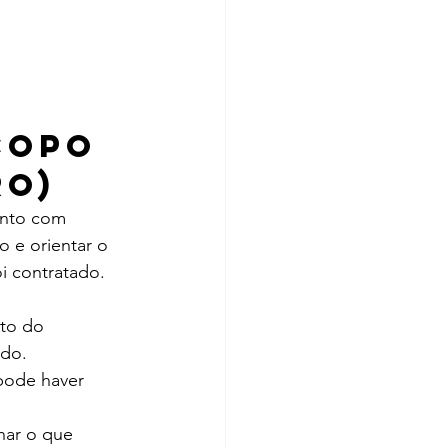
copo 
ro)
ento com 
 e orientar o 
oi contratado.
to do 
ado.
pode haver 
har o que 