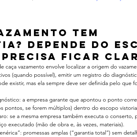
azamento tem 
ia? Depende do es
o precisa ficar cla
 de caça vazamento envolve localizar a origem do vazam
vos (quando possível), emitir um registro do diagnóstico
ode existir, mas ela sempre deve ser definida pelo que f
gnóstico: a empresa garante que apontou o ponto corre
s pontos, se forem múltiplos) dentro do escopo vistori
aro: se a mesma empresa também executa o conserto, 
iço executado (mão de obra e, às vezes, materiais).
enérica”: promessas amplas (“garantia total”) sem detal