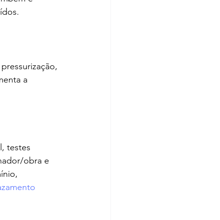
ídos.
pressurização, 
menta a 
, testes 
nador/obra e 
nio, 
vazamento