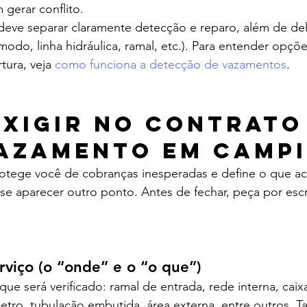
gerar conflito.
 deve separar claramente detecção e reparo, além de deli
modo, linha hidráulica, ramal, etc.). Para entender opçõ
ura, veja 
como funciona a detecção de vazamentos
.
exigir no contrato
azamento em Camp
tege você de cobranças inesperadas e define o que ac
se aparecer outro ponto. Antes de fechar, peça por escri
rviço (o “onde” e o “o que”)
que será verificado: ramal de entrada, rede interna, caix
etro, tubulação embutida, área externa, entre outros. 