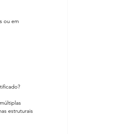
os ou em 
ificado? 
últiplas 
as estruturais 