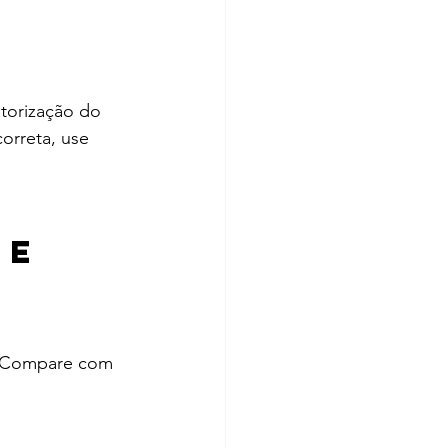
torização do 
orreta, use 
e 
 
o. Compare com 