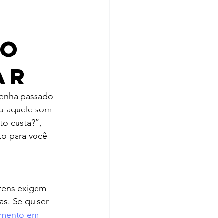
to
ar
tenha passado 
ou aquele som 
o custa?”, 
to para você 
itens exigem 
s. Se quiser 
amento em 