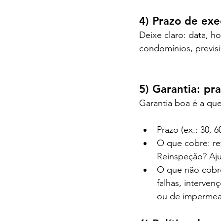
4) Prazo de ex
Deixe claro: data, h
condomínios, previsi
5) Garantia: pr
Garantia boa é a que
Prazo (ex.: 30, 6
O que cobre: re
Reinspeção? Aju
O que não cobre
falhas, interven
ou de impermeab