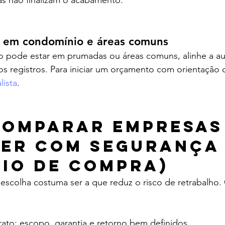
as não finalizam o acabamento.
 em condomínio e áreas comuns
pode estar em prumadas ou áreas comuns, alinhe a au
os registros. Para iniciar um orçamento com orientação c
lista
.
omparar empresas 
er com segurança
rio de compra)
r escolha costuma ser a que reduz o risco de retrabalh
rato: escopo, garantia e retorno bem definidos.