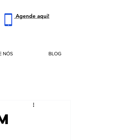
Agende aqui!
E NÓS
BLOG
m