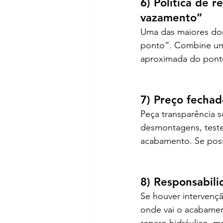
6) Política de r
vazamento”
Uma das maiores dor
ponto”. Combine um 
aproximada do ponto 
7) Preço fechad
Peça transparência s
desmontagens, testes
acabamento. Se possív
8) Responsabil
Se houver intervenç
onde vai o acabament