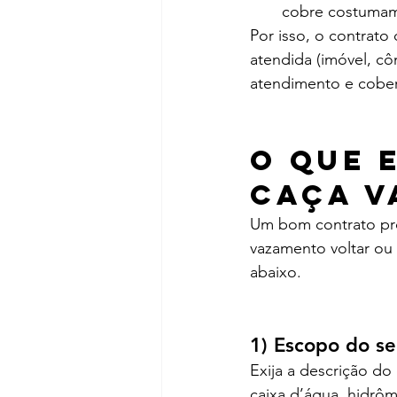
cobre costumam 
Por isso, o contrato
atendida (imóvel, cô
atendimento e cobert
O que 
caça v
Um bom contrato pro
vazamento voltar ou 
abaixo.
1) Escopo do se
Exija a descrição do 
caixa d’água, hidrôm