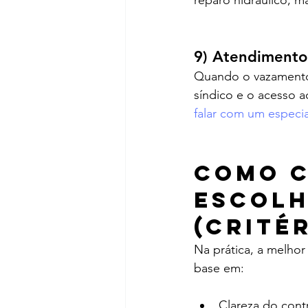
reparo hidráulico, m
9) Atendimento
Quando o vazamento 
síndico e o acesso a
falar com um especia
Como c
escolh
(crité
Na prática, a melho
base em:
Clareza do cont