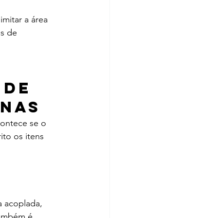
mitar a área 
es de 
 de 
inas
ontece se o 
to os itens 
a acoplada, 
Também é 