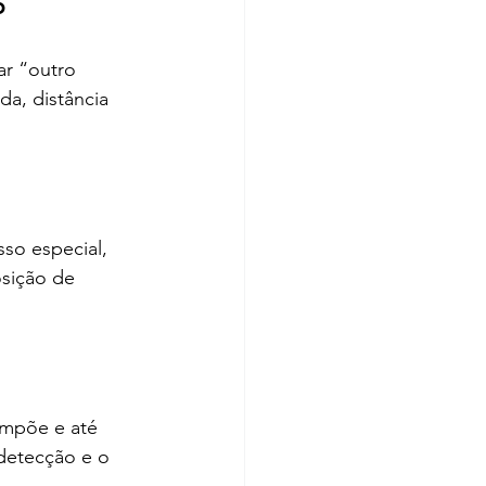
o 
ar “outro 
a, distância 
so especial, 
osição de 
ompõe e até 
detecção e o 