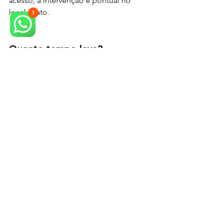
acesso, a intervenção é pontual no 
local exato.
Quanto tempo leva?
A maioria das inspeções é concluída 
no mesmo dia. Reparos são 
programados conforme a necessidade 
e a janela sem aulas.
Vocês emitem laudo?
Sim, entregamos laudo técnico com 
registros e medições. Quando 
necessário, emitimos ART.
Atendem fora do horário?